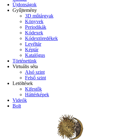
Újdonságok
Gyűjtemény
3D műtárgyak
Könyvek
Periodikák
Kódexek
Kódextöredékek
Levéltár
Képtár
Katalógus
Történetünk
Virtuális séta
Alsó szint
Felső szint
Letöltések
Kifestők
Háttérképek
Videók
Bolt